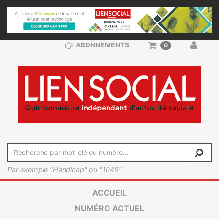
ABONNEMENTS
0
Par exemple "Handicap" ou "1045"
ACCUEIL
NUMÉRO ACTUEL