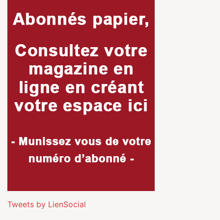
Tweets by LienSocial