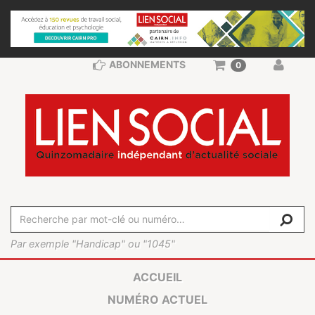
ABONNEMENTS
0
Par exemple "Handicap" ou "1045"
ACCUEIL
NUMÉRO ACTUEL