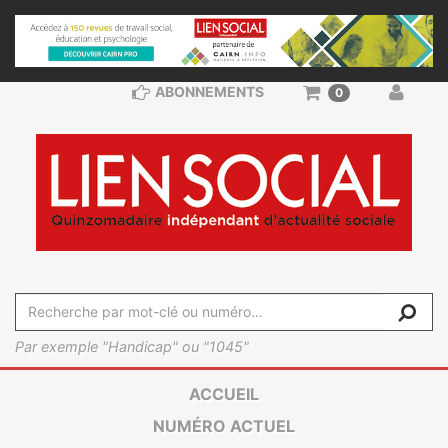
ABONNEMENTS
0
Par exemple "Handicap" ou "1045"
ACCUEIL
NUMÉRO ACTUEL