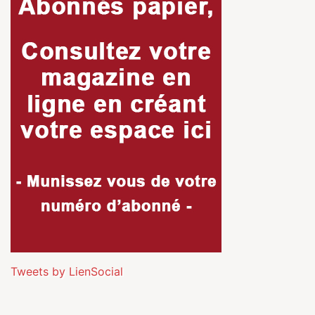
Tweets by LienSocial