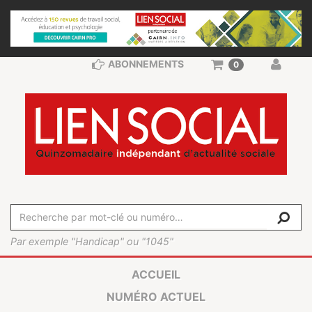
ABONNEMENTS
0
Par exemple "Handicap" ou "1045"
ACCUEIL
NUMÉRO ACTUEL