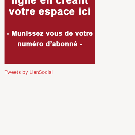
Tweets by LienSocial