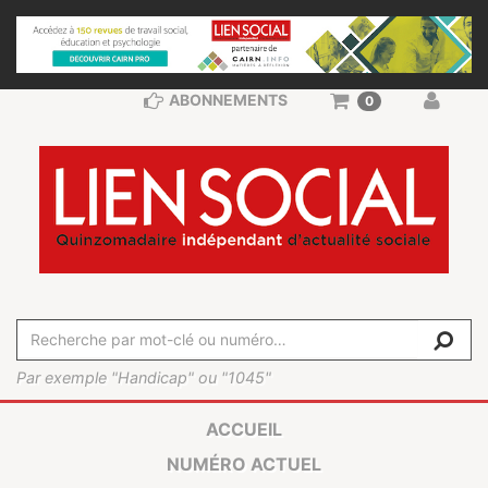
ABONNEMENTS
0
Par exemple "Handicap" ou "1045"
ACCUEIL
NUMÉRO ACTUEL