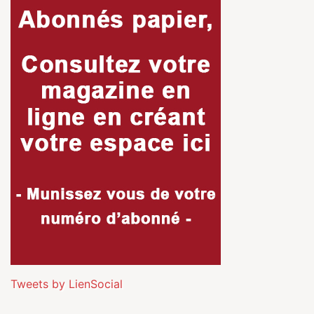
Tweets by LienSocial