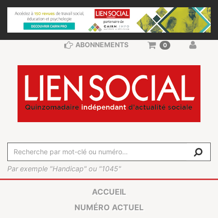
ABONNEMENTS
0
Par exemple "Handicap" ou "1045"
ACCUEIL
NUMÉRO ACTUEL