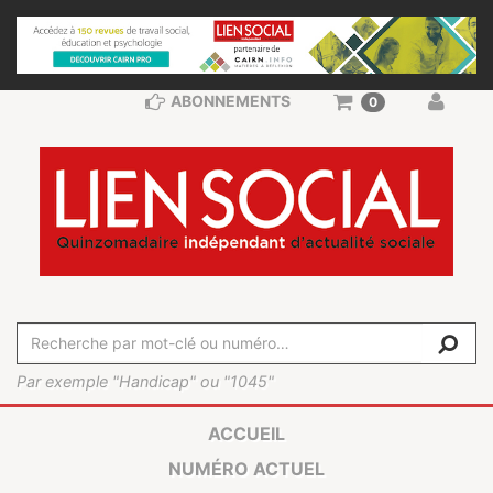
ABONNEMENTS
0
Par exemple "Handicap" ou "1045"
ACCUEIL
NUMÉRO ACTUEL