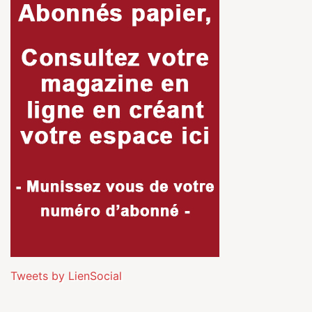
Tweets by LienSocial