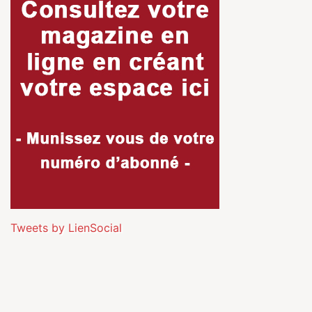
Tweets by LienSocial