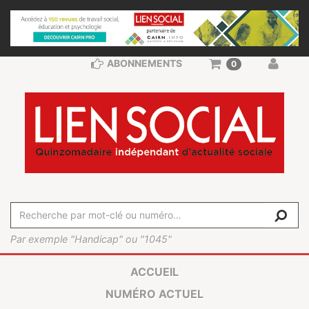
ABONNEMENTS
0
Par exemple "Handicap" ou "1045"
ACCUEIL
NUMÉRO ACTUEL