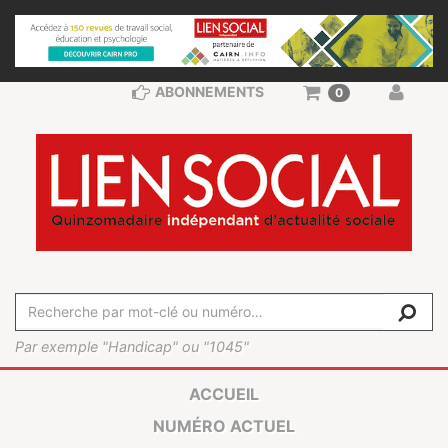
ABONNEMENTS
0
Par exemple "Handicap" ou "1045"
ACCUEIL
NUMÉRO ACTUEL