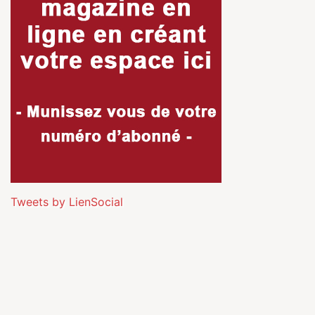
Tweets by LienSocial