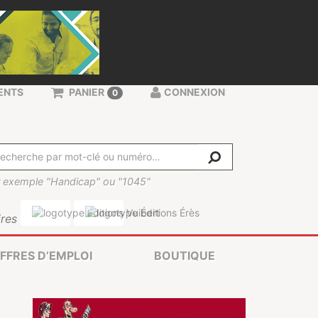
ENTS
PANIER
CONNEXION
0
 exemple "Handicap" ou "1045"
res
FFRES D’EMPLOI
BOUTIQUE