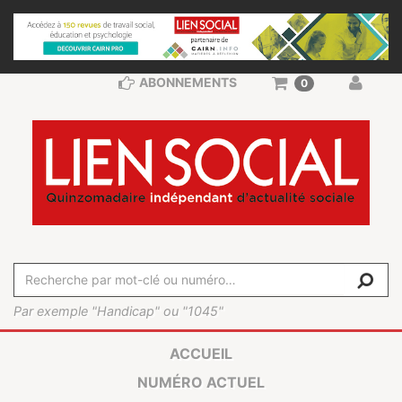
ABONNEMENTS
0
Par exemple "Handicap" ou "1045"
ACCUEIL
NUMÉRO ACTUEL