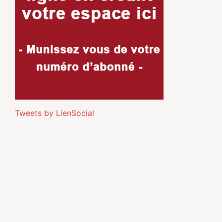
Tweets by LienSocial