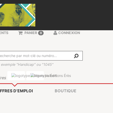
ENTS
PANIER
CONNEXION
0
 exemple "Handicap" ou "1045"
res
FFRES D’EMPLOI
BOUTIQUE