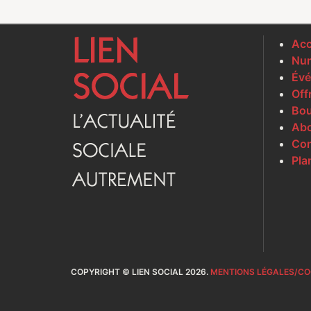
Acc
Num
Évé
Off
Bou
Ab
Con
Pla
COPYRIGHT © LIEN SOCIAL 2026.
MENTIONS LÉGALES/CO