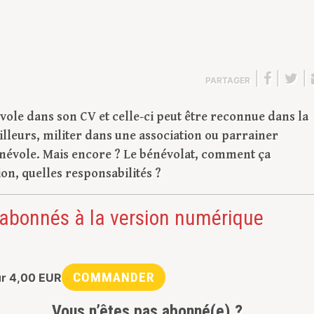
|
|
|
PARTAGER
évole dans son CV et celle-ci peut être reconnue dans la
illeurs, militer dans une association ou parrainer
bénévole. Mais encore ? Le bénévolat, comment ça
on, quelles responsabilités ?
 abonnés à la version numérique
COMMANDER
ur
4,00
EUR
Vous n’êtes pas abonné(e) ?