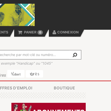
ENTS
PANIER
CONNEXION
0
 exemple "Handicap" ou "1045"
res
FFRES D’EMPLOI
BOUTIQUE