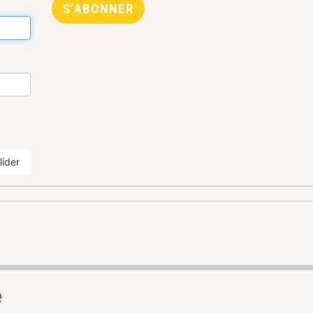
S’ABONNER
lider
e