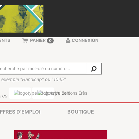
ENTS
PANIER
CONNEXION
0
 exemple "Handicap" ou "1045"
res
FFRES D’EMPLOI
BOUTIQUE