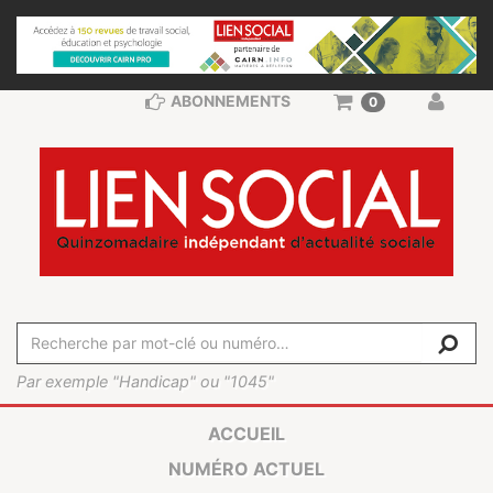
ABONNEMENTS
0
Par exemple "Handicap" ou "1045"
ACCUEIL
NUMÉRO ACTUEL