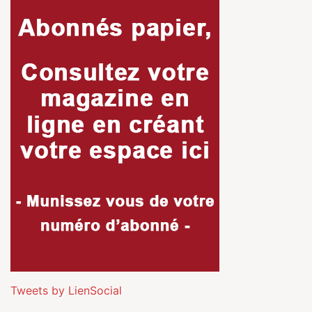
Tweets by LienSocial