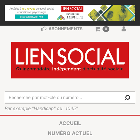
ABONNEMENTS
0
Par exemple "Handicap" ou "1045"
ACCUEIL
NUMÉRO ACTUEL