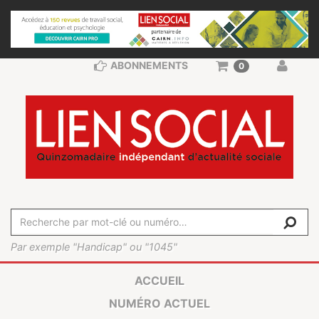
ABONNEMENTS
0
Par exemple "Handicap" ou "1045"
ACCUEIL
NUMÉRO ACTUEL