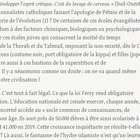
elopper l’esprit critique. C’est du lavage de cerveau
» (Sud-Ouest
ionnalistes catholiques faisant l’apologie de Pétain et de la
rie de l’évolution (1) ? De certaines de ces écoles évangéliste
dues à des facteurs chimiques, biologiques ou psychologique
de ces écoles juives qui consacrent la moitié du temps
 de la Thorah et du Talmud, imposant la non-mixité, dès le 
ns (costume noir, port obligatoire de la kippa) et filles (jup
dre aussi à ces bastions de la superstition et de
e ! Il y a néanmoins comme un doute : on ne va quand même
tre civilisation !
 C’est tout à fait légal. Ce que la loi Ferry rend obligatoire
uction. L’éducation nationale est censée exercer, chaque année,
concerné accède au « socle commun de connaissances, de
 âge. Ils sont près de 50.000 élèves à être ainsi scolarisés à
et 41.000 en 2019. Cette croissance inquiétante ne résulte-t-ell
? Là aussi, le fantasme de l’hydre islamiste n’est qu’un leurr