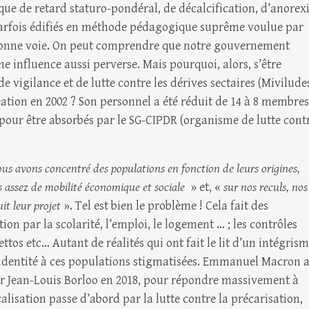
ue de retard staturo-pondéral, de décalcification, d’anorex
 parfois édifiés en méthode pédagogique suprême voulue par
 bonne voie. On peut comprendre que notre gouvernement
e influence aussi perverse. Mais pourquoi, alors, s’être
de vigilance et de lutte contre les dérives sectaires (Mivilude
ation en 2002 ? Son personnel a été réduit de 14 à 8 membres
 pour être absorbés par le SG-CIPDR (organisme de lutte cont
us avons concentré des populations en fonction de leurs origines,
s assez de mobilité économique et sociale
» et, «
sur nos reculs, nos
uit leur projet
». Tel est bien le problème ! Cela fait des
ion par la scolarité, l’emploi, le logement … ; les contrôles
ttos etc… Autant de réalités qui ont fait le lit d’un intégris
 identité à ces populations stigmatisées. Emmanuel Macron 
par Jean-Louis Borloo en 2018, pour répondre massivement à
calisation passe d’abord par la lutte contre la précarisation,