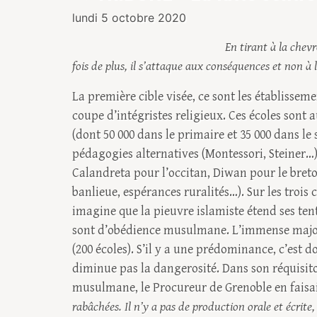
lundi 5 octobre 2020
En tirant à la chev
fois de plus, il s’attaque aux conséquences et non à 
La première cible visée, ce sont les établissem
coupe d’intégristes religieux. Ces écoles sont 
(dont 50 000 dans le primaire et 35 000 dans le 
pédagogies alternatives (Montessori, Steiner…),
Calandreta pour l’occitan, Diwan pour le breton
banlieue, espérances ruralités…). Sur les trois
imagine que la pieuvre islamiste étend ses tent
sont d’obédience musulmane. L’immense majorité
(200 écoles). S’il y a une prédominance, c’est d
diminue pas la dangerosité. Dans son réquisito
musulmane, le Procureur de Grenoble en faisai
rabâchées. Il n’y a pas de production orale et écrite