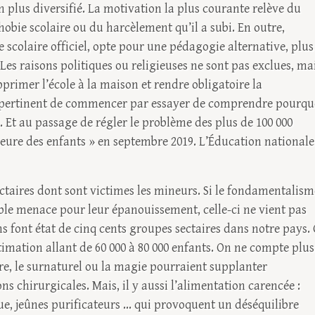
en plus diversifié. La motivation la plus courante relève du
hobie scolaire ou du harcèlement qu’il a subi. En outre,
e scolaire officiel, opte pour une pédagogie alternative, plus
Les raisons politiques ou religieuses ne sont pas exclues, ma
pprimer l’école à la maison et rendre obligatoire la
té pertinent de commencer par essayer de comprendre pourqu
l. Et au passage de régler le problème des plus de 100 000
seure des enfants » en septembre 2019. L’Éducation nationale
ectaires dont sont victimes les mineurs. Si le fondamentalism
ble menace pour leur épanouissement, celle-ci ne vient pas
s font état de cinq cents groupes sectaires dans notre pays.
timation allant de 60 000 à 80 000 enfants. On ne compte plus
ière, le surnaturel ou la magie pourraient supplanter
chirurgicales. Mais, il y aussi l’alimentation carencée :
e, jeûnes purificateurs ... qui provoquent un déséquilibre