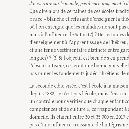
d’ouverture sur le monde, pas d’encouragement à dév
Que dire alors de certaines de ces écoles tradit
« race » blanche et refusant d’enseigner la théo
où l’on enseigne que les maladies ne sont pas 
mais à l’influence de Satan (2) ? De certaines 
d’enseignement à l’apprentissage de l’hébreu,
et une tenue vestimentaire distincte entre garço
longues) ? (3) Si l’objectif est bien de s’en pren
l’obscurantisme, ce serait une bonne nouvell
pas miner les fondements judéo-chrétiens de no
La seconde cible visée, c’est l’école à la maison.
depuis 1882, ce n’est pas l’école, mais l’instr
un contrôle pour vérifier que chaque enfant 
compétences et de culture », correspondant à son
domicile. Ils étaient entre 30 et 35.000 en 2017 
pas d’une influence croissante de l’intégrisme 