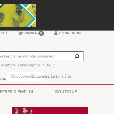
ENTS
PANIER
CONNEXION
0
 exemple "Handicap" ou "1045"
res
FFRES D’EMPLOI
BOUTIQUE