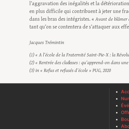
l’aggravation des inégalités et la détérioration
en plus difficile qui contribuent à jeter une f
dans les bras des intégristes. «
Avant de blâmer 
tant qu’on se contentera de s’attaquer aux effe
Jacques Trémintin
(1) « A l’école de la Fraternité Saint-Pie-X : la Révo
(2) « Rentrée des cla&sses : qu’apprend-on dans une 
(3) in « Refus et refusés d’école » PUG, 2020
Acc
Num
Évé
Off
Bou
Ab