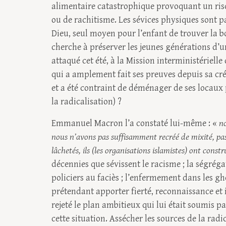
alimentaire catastrophique provoquant un risq
ou de rachitisme. Les sévices physiques sont
Dieu, seul moyen pour l’enfant de trouver la
cherche à préserver les jeunes générations d’un
attaqué cet été, à la Mission interministérielle 
qui a amplement fait ses preuves depuis sa cré
et a été contraint de déménager de ses locaux
la radicalisation) ?
Emmanuel Macron l’a constaté lui-même : «
no
nous n’avons pas suffisamment recréé de mixité, pa
lâchetés, ils (les organisations islamistes) ont constr
décennies que sévissent le racisme ; la ségrégat
policiers au faciès ; l’enfermement dans les ghe
prétendant apporter fierté, reconnaissance et
rejeté le plan ambitieux qui lui était soumis 
cette situation. Assécher les sources de la radi