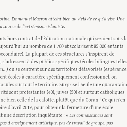
rotine, Emmanuel Macron atteint bien au-delà de ce qu’il vise. Une
la source de l’extrémisme islamiste.
ents hors contrat de l’Éducation nationale qui seraient sous l
aujourd’hui au nombre de 1 700 et scolarisent 85 000 enfants
secondaire). La plupart de ces structures s’inspirent de
 s’adressent à des publics spécifiques (écoles bilingues telle
...) ou se centrent sur des territoires défavorisés (espérance
 cent écoles à caractère spécifiquement confessionnel, on
acules sur tout le territoire. Surprise ! Seule une quarantain
 sont protestantes (40), juives (50) et surtout catholiques
onc bien celle de la calotte, plutôt que du Coran ! Ce qui n’en
ire d’avril 2019, pour obtenir la fermeture d’une école
t une description inquiétante : «
Les connaissances sont
, pas d’enseignement artistique, pas de travail de groupe, pas