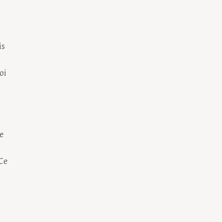
is
oi
e
 Ce