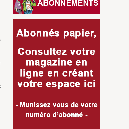
a
s
e