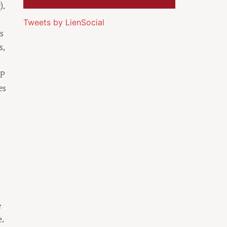
).
Tweets by LienSocial
s
s,
CP
es
e
e.