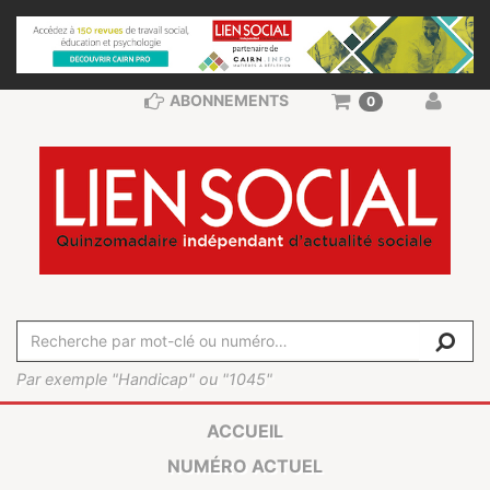
ABONNEMENTS
0
Par exemple "Handicap" ou "1045"
ACCUEIL
NUMÉRO ACTUEL