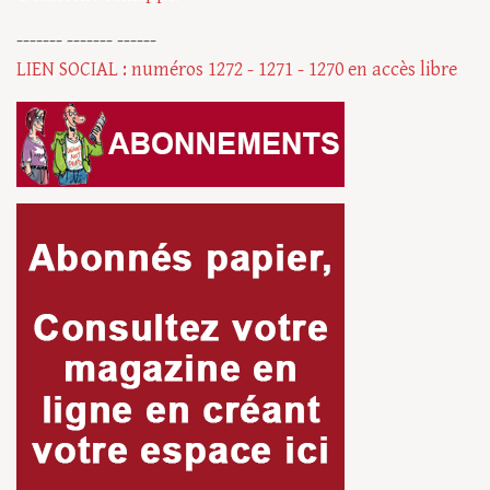
------- ------- ------
LIEN SOCIAL : numéros 1272 - 1271 - 1270 en accès libre