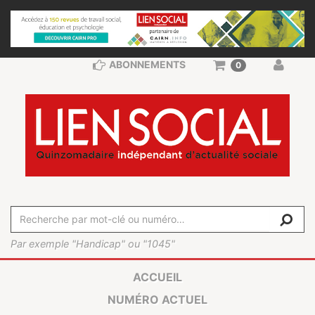
ABONNEMENTS
0
Par exemple "Handicap" ou "1045"
ACCUEIL
NUMÉRO ACTUEL