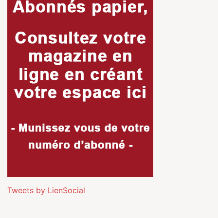
Tweets by LienSocial