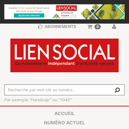
ABONNEMENTS
0
Par exemple "Handicap" ou "1045"
ACCUEIL
NUMÉRO ACTUEL