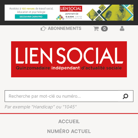
ABONNEMENTS
0
Par exemple "Handicap" ou "1045"
ACCUEIL
NUMÉRO ACTUEL