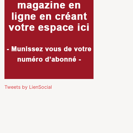
Tweets by LienSocial