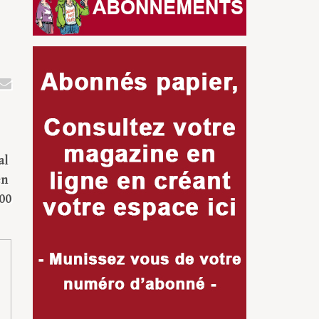
al
en
00