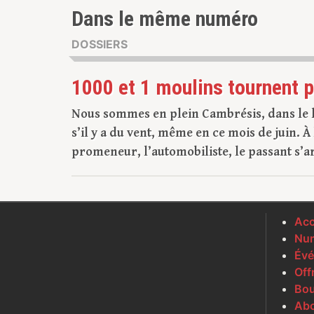
Dans le même numéro
DOSSIERS
1000 et 1 moulins tournent p
Nous sommes en plein Cambrésis, dans le l
s’il y a du vent, même en ce mois de juin. À
promeneur, l’automobiliste, le passant s’arr
Acc
Num
Évé
Off
Bou
Ab