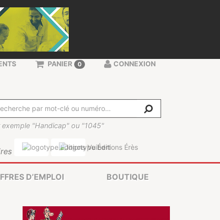
ENTS
PANIER
CONNEXION
0
 exemple "Handicap" ou "1045"
res
FFRES D’EMPLOI
BOUTIQUE